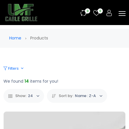
0
0
Home
Products
Filters
We found
14
items for you!
Show:
24
Sort by:
Name : Z-A