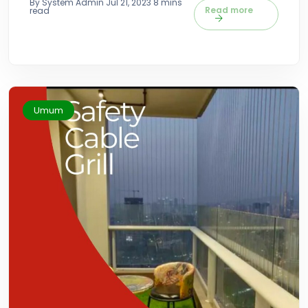
By System Admin
Jul 21, 2023
8 mins
Read more
read
Umum