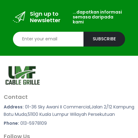
...dapatkan informasi
Sign up to
semasa daripada
Newsletter
kami
SUBSCRIBE
Contact
Address:
01-36 Sky Awani II Commercial,Jalan 2/12 Kampung
Batu Muda,51100 Kuala Lumpur Wilayah Persekutuan
Phone:
013-5978109
Follow Us